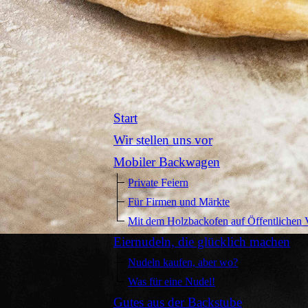
Start
Wir stellen uns vor
Mobiler Backwagen
Private Feiern
Für Firmen und Märkte
Mit dem Holzbackofen auf Öffentlichen 
Eiernudeln, die glücklich machen
Nudeln kaufen, aber wo?
Was für eine Nudel!
Gutes aus der Backstube