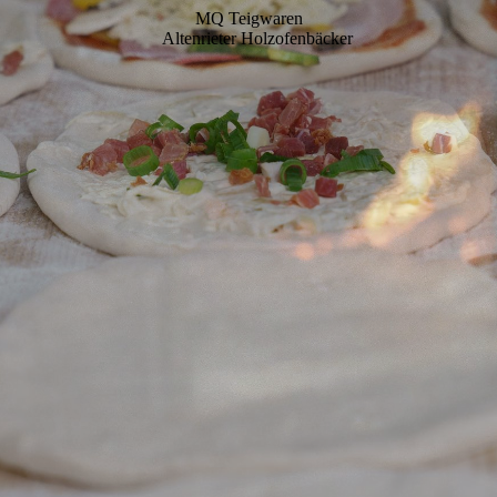
MQ Teigwaren
Altenrieter Holzofenbäcker